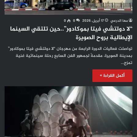
مها الدرعي
17 أبريل، 2026
0
0
“لا دولتشي فيتا بموكادور”..حين تلتقي السينما
الإيطالية بروح الصويرة
تواصلت فعاليات الدورة الرابعة من مهرجان “لا دولتشي فيتا بموكادور”
بمدينة الصويرة، مقدمةً لجمهور الفن السابع رحلة سينمائية غنية
تمزج…
أكمل القراءة »