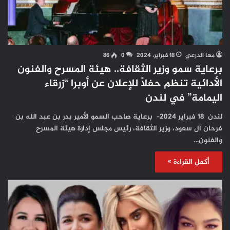
مها الدرعي
18 فبراير، 2024
0
86
برعاية سمو وزير الثقافة.. هيئة المسرح والفنون
الأدائية تنظم حفلاً للإعلان عن أوبرا “زرقاء
اليمامة” في لندن
لندن 18 فبراير 2024– برعاية صاحب السمو الأمير بدر بن عبد الله بن
فرحان آل سعود، وزير الثقافة، رئيس مجلس إدارة هيئة المسرح
والفنون…
أكمل القراءة »