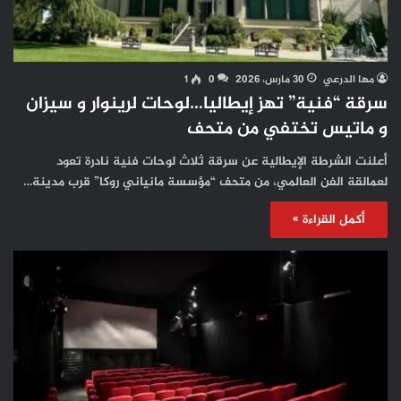
مها الدرعي
30 مارس، 2026
0
1
سرقة “فنية” تهز إيطاليا…لوحات لرينوار و سيزان
و ماتيس تختفي من متحف
أعلنت الشرطة الإيطالية عن سرقة ثلاث لوحات فنية نادرة تعود
لعمالقة الفن العالمي، من متحف “مؤسسة مانياني روكا” قرب مدينة…
أكمل القراءة »