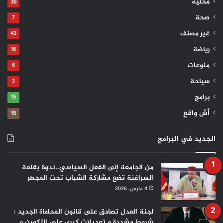
محلية
30
صحة
7
غير مصنف
43
رياضة
16
منوعات
6
سياحة
3
برامج
15
أش واقع
15
الجديد في البرامج
من الجامعة إلى الفعل السياسي..ندوة بقلعة
السراغنة تضع مشاركة الشباب تحت المجهر
4 مارس، 2026
لجنة العدل تصادق على قانون المحاماة الجديد :
شروط مشددة و تعديلات كبرى على التكوين و