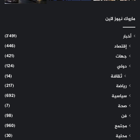
ماروك نيوز لاين
(3٬491)
أخبار
(446)
إقتصاد
(421)
جهات
(124)
دولي
ثقافة
(14)
(217)
رياضة
(692)
سياسية
(7)
صحة
(98)
فن
(960)
مجتمع
(30)
محلية