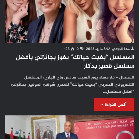
مها الدرعي
8 مايو، 2023
0
123
المسلسل “بغيت حياتك” يفوز بجائزتي بأفضل
مسلسل قصير بدكار
السنغال – فاز مساء يوم السبت سادس ماي الجاري، المسلسل
التلفزيوني المغربي “بغيت حياتك” للمخرج شوقي العوفير، بجائزتي
“افضل مسلسل…
أكمل القراءة »