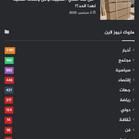
لهدا الحد؟!
2 سبتمبر، 2020
ماروك نيوز لاين
أخبار
3٬491
مجتمع
960
سياسية
692
إقتصاد
446
جهات
421
رياضة
217
دولي
124
ثقافة
14
فن
98